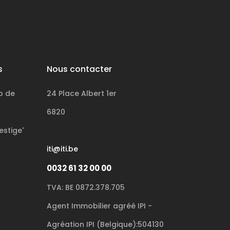
s
Nous contacter
p de
24 Place Albert 1er
6820
estige'
iti@iti.be
0032 61 32 00 00
TVA: BE 0872.378.705
Agent Immobilier agréé IPI -
Agréation IPI (Belgique):504130