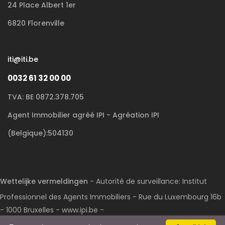
24 Place Albert 1er
6820 Florenville
iti@iti.be
0032 61 32 00 00
TVA: BE 0872.378.705
Agent Immobilier agréé IPI - Agréation IPI
(Belgique):504130
Wettelijke vermeldingen
- Autorité de surveillance: Institut
Professionnel des Agents Immobiliers - Rue du Luxembourg 16b
- 1000 Bruxelles - www.ipi.be -