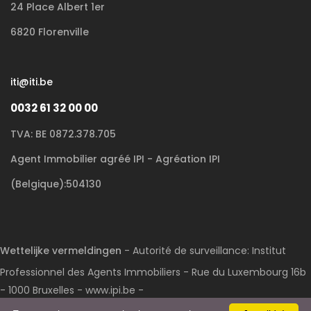
24 Place Albert 1er
6820 Florenville
iti@iti.be
0032 61 32 00 00
TVA: BE 0872.378.705
Agent Immobilier agréé IPI - Agréation IPI
(Belgique):504130
Wettelijke vermeldingen
- Autorité de surveillance: Institut
Professionnel des Agents Immobiliers - Rue du Luxembourg 16b
- 1000 Bruxelles - www.ipi.be -