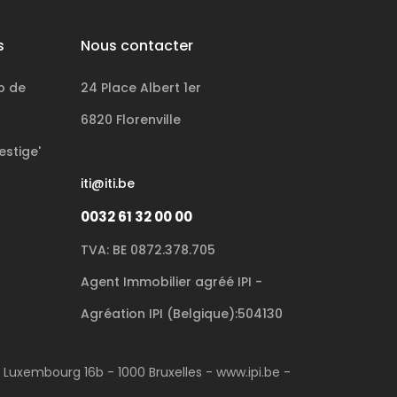
s
Nous contacter
p de
24 Place Albert 1er
6820 Florenville
estige'
iti@iti.be
0032 61 32 00 00
TVA: BE 0872.378.705
Agent Immobilier agréé IPI -
Agréation IPI (Belgique):504130
u Luxembourg 16b - 1000 Bruxelles - www.ipi.be -