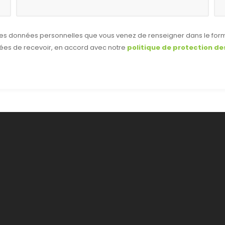
 les données personnelles que vous venez de renseigner dans le form
ées de recevoir, en accord avec notre
politique de protection d