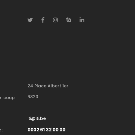
24 Place Albert 1er
6820
 'coup
iti@iti.be
0032 61 32 00 00
: