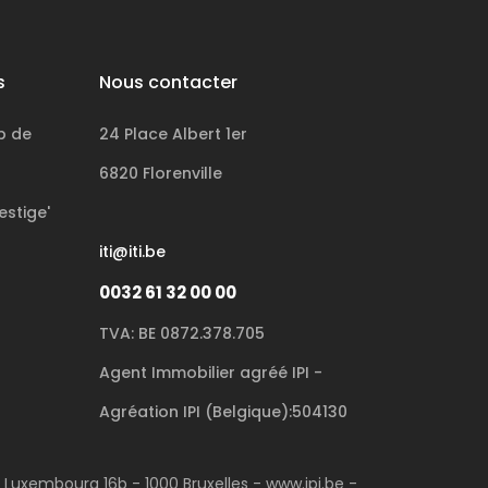
s
Nous contacter
p de
24 Place Albert 1er
6820 Florenville
estige'
iti@iti.be
0032 61 32 00 00
TVA: BE 0872.378.705
Agent Immobilier agréé IPI -
Agréation IPI (Belgique):504130
u Luxembourg 16b - 1000 Bruxelles - www.ipi.be -